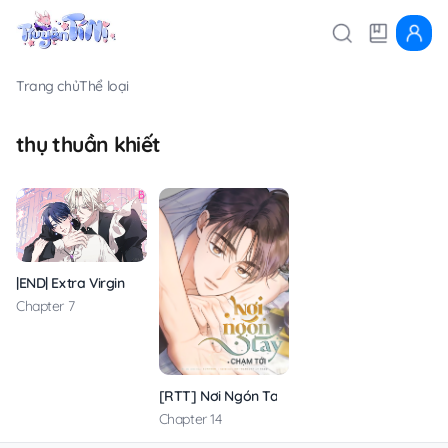
Trang chủ
Thể loại
thụ thuần khiết
|END| Extra Virgin
Chapter 7
[RTT] Nơi Ngón Tay Chạm Tới
Chapter 14