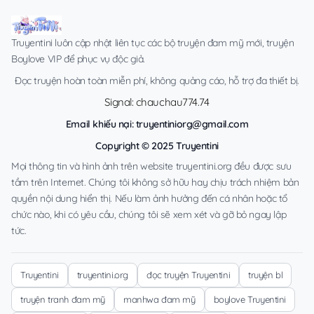
Truyentini luôn cập nhật liên tục các bộ truyện đam mỹ mới, truyện
Boylove VIP để phục vụ độc giả.
Đọc truyện hoàn toàn miễn phí, không quảng cáo, hỗ trợ đa thiết bị.
Signal: chauchau774.74
Email khiếu nại:
truyentiniorg@gmail.com
Copyright © 2025 Truyentini
Mọi thông tin và hình ảnh trên website truyentini.org đều được sưu
tầm trên Internet. Chúng tôi không sở hữu hay chịu trách nhiệm bản
quyền nội dung hiển thị. Nếu làm ảnh hưởng đến cá nhân hoặc tổ
chức nào, khi có yêu cầu, chúng tôi sẽ xem xét và gỡ bỏ ngay lập
tức.
Truyentini
truyentini.org
đọc truyện Truyentini
truyện bl
truyện tranh đam mỹ
manhwa đam mỹ
boylove Truyentini