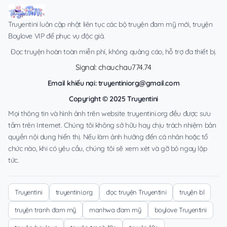
Truyentini luôn cập nhật liên tục các bộ truyện đam mỹ mới, truyện
Boylove VIP để phục vụ độc giả.
Đọc truyện hoàn toàn miễn phí, không quảng cáo, hỗ trợ đa thiết bị.
Signal: chauchau774.74
Email khiếu nại:
truyentiniorg@gmail.com
Copyright © 2025 Truyentini
Mọi thông tin và hình ảnh trên website truyentini.org đều được sưu
tầm trên Internet. Chúng tôi không sở hữu hay chịu trách nhiệm bản
quyền nội dung hiển thị. Nếu làm ảnh hưởng đến cá nhân hoặc tổ
chức nào, khi có yêu cầu, chúng tôi sẽ xem xét và gỡ bỏ ngay lập
tức.
Truyentini
truyentini.org
đọc truyện Truyentini
truyện bl
truyện tranh đam mỹ
manhwa đam mỹ
boylove Truyentini