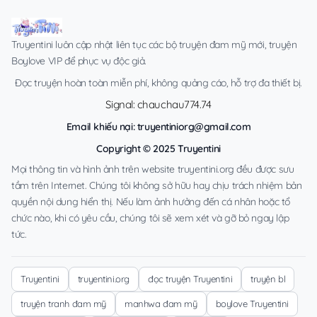
Truyentini luôn cập nhật liên tục các bộ truyện đam mỹ mới, truyện
Boylove VIP để phục vụ độc giả.
Đọc truyện hoàn toàn miễn phí, không quảng cáo, hỗ trợ đa thiết bị.
Signal: chauchau774.74
Email khiếu nại:
truyentiniorg@gmail.com
Copyright © 2025 Truyentini
Mọi thông tin và hình ảnh trên website truyentini.org đều được sưu
tầm trên Internet. Chúng tôi không sở hữu hay chịu trách nhiệm bản
quyền nội dung hiển thị. Nếu làm ảnh hưởng đến cá nhân hoặc tổ
chức nào, khi có yêu cầu, chúng tôi sẽ xem xét và gỡ bỏ ngay lập
tức.
Truyentini
truyentini.org
đọc truyện Truyentini
truyện bl
truyện tranh đam mỹ
manhwa đam mỹ
boylove Truyentini