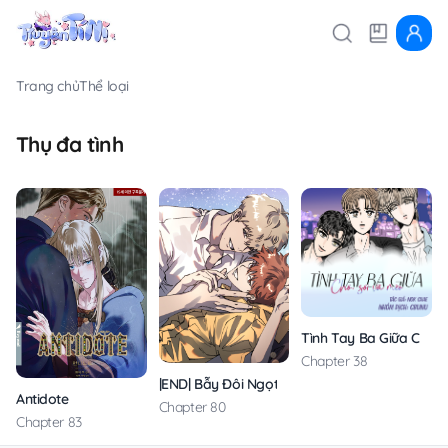
Trang chủ
Thể loại
Thụ đa tình
Tình Tay Ba Giữa Chó, 
Chapter 38
|END| Bẫy Đôi Ngọt Ngào
Antidote
Chapter 80
Chapter 83