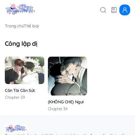
Trang chủ
Thể loại
Công lập dị
Cân Tài Cân Sức
Chapter 29
(KHÔNG CHE) Người Chồng Hiến Tế
Chapter 34