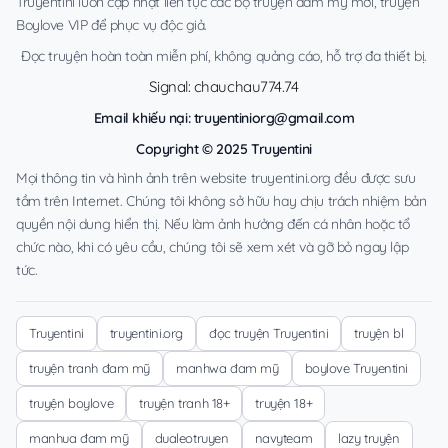
Truyentini luôn cập nhật liên tục các bộ truyện đam mỹ mới, truyện
Boylove VIP để phục vụ độc giả.
Đọc truyện hoàn toàn miễn phí, không quảng cáo, hỗ trợ đa thiết bị.
Signal: chauchau774.74
Email khiếu nại:
truyentiniorg@gmail.com
Copyright © 2025 Truyentini
Mọi thông tin và hình ảnh trên website truyentini.org đều được sưu
tầm trên Internet. Chúng tôi không sở hữu hay chịu trách nhiệm bản
quyền nội dung hiển thị. Nếu làm ảnh hưởng đến cá nhân hoặc tổ
chức nào, khi có yêu cầu, chúng tôi sẽ xem xét và gỡ bỏ ngay lập
tức.
Truyentini
truyentini.org
đọc truyện Truyentini
truyện bl
truyện tranh đam mỹ
manhwa đam mỹ
boylove Truyentini
truyện boylove
truyện tranh 18+
truyện 18+
manhua đam mỹ
dualeotruyen
navyteam
lazy truyện