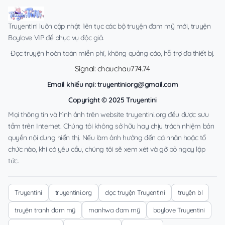
Truyentini luôn cập nhật liên tục các bộ truyện đam mỹ mới, truyện
Boylove VIP để phục vụ độc giả.
Đọc truyện hoàn toàn miễn phí, không quảng cáo, hỗ trợ đa thiết bị.
Signal: chauchau774.74
Email khiếu nại:
truyentiniorg@gmail.com
Copyright © 2025 Truyentini
Mọi thông tin và hình ảnh trên website truyentini.org đều được sưu
tầm trên Internet. Chúng tôi không sở hữu hay chịu trách nhiệm bản
quyền nội dung hiển thị. Nếu làm ảnh hưởng đến cá nhân hoặc tổ
chức nào, khi có yêu cầu, chúng tôi sẽ xem xét và gỡ bỏ ngay lập
tức.
Truyentini
truyentini.org
đọc truyện Truyentini
truyện bl
truyện tranh đam mỹ
manhwa đam mỹ
boylove Truyentini