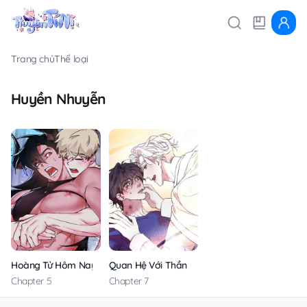
Trang chủ
Thể loại
Huyền Nhuyễn
Hoàng Tử Hôm Nay Ngài Đã Được Lấp Đầy Chưa
Quan Hệ Với Thần
Chapter 5
Chapter 7