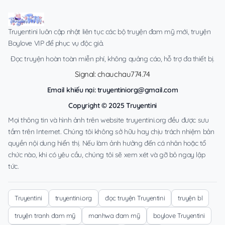
Truyentini luôn cập nhật liên tục các bộ truyện đam mỹ mới, truyện
Boylove VIP để phục vụ độc giả.
Đọc truyện hoàn toàn miễn phí, không quảng cáo, hỗ trợ đa thiết bị.
Signal: chauchau774.74
Email khiếu nại:
truyentiniorg@gmail.com
Copyright © 2025 Truyentini
Mọi thông tin và hình ảnh trên website truyentini.org đều được sưu
tầm trên Internet. Chúng tôi không sở hữu hay chịu trách nhiệm bản
quyền nội dung hiển thị. Nếu làm ảnh hưởng đến cá nhân hoặc tổ
chức nào, khi có yêu cầu, chúng tôi sẽ xem xét và gỡ bỏ ngay lập
tức.
Truyentini
truyentini.org
đọc truyện Truyentini
truyện bl
truyện tranh đam mỹ
manhwa đam mỹ
boylove Truyentini