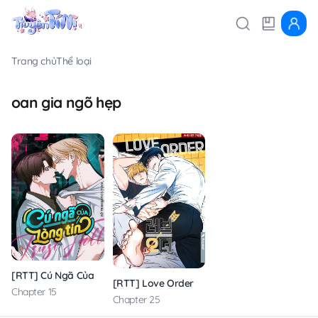
Trang chủ
Thể loại
oan gia ngõ hẹp
[RTT] Cú Ngã Của Lòng Tin
[RTT] Love Order
Chapter 15
Chapter 25