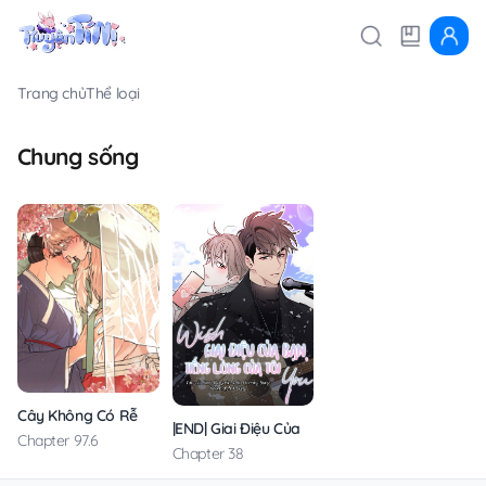
Trang chủ
Thể loại
Chung sống
Cây Không Có Rễ
|END| Giai Điệu Của Bạn, Tiếng Lòng Của Tôi
Chapter 97.6
Chapter 38