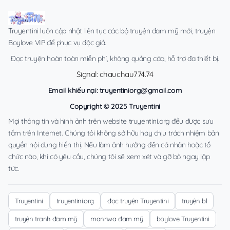
Truyentini luôn cập nhật liên tục các bộ truyện đam mỹ mới, truyện
Boylove VIP để phục vụ độc giả.
Đọc truyện hoàn toàn miễn phí, không quảng cáo, hỗ trợ đa thiết bị.
Signal: chauchau774.74
Email khiếu nại:
truyentiniorg@gmail.com
Copyright © 2025 Truyentini
Mọi thông tin và hình ảnh trên website truyentini.org đều được sưu
tầm trên Internet. Chúng tôi không sở hữu hay chịu trách nhiệm bản
quyền nội dung hiển thị. Nếu làm ảnh hưởng đến cá nhân hoặc tổ
chức nào, khi có yêu cầu, chúng tôi sẽ xem xét và gỡ bỏ ngay lập
tức.
Truyentini
truyentini.org
đọc truyện Truyentini
truyện bl
truyện tranh đam mỹ
manhwa đam mỹ
boylove Truyentini