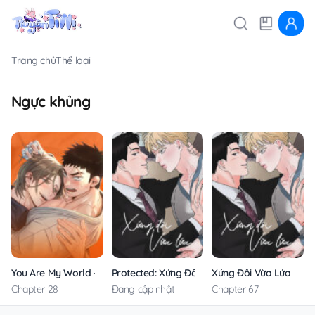
Trang chủ
Thể loại
Ngực khủng
You Are My World – Không Che
Protected: Xứng Đôi Vừa Lứa
Xứng Đôi Vừa Lứa
Chapter 28
Đang cập nhật
Chapter 67