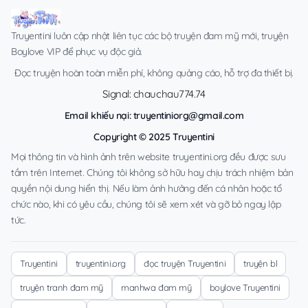
Truyentini luôn cập nhật liên tục các bộ truyện đam mỹ mới, truyện
Boylove VIP để phục vụ độc giả.
Đọc truyện hoàn toàn miễn phí, không quảng cáo, hỗ trợ đa thiết bị.
Signal: chauchau774.74
Email khiếu nại:
truyentiniorg@gmail.com
Copyright © 2025 Truyentini
Mọi thông tin và hình ảnh trên website truyentini.org đều được sưu
tầm trên Internet. Chúng tôi không sở hữu hay chịu trách nhiệm bản
quyền nội dung hiển thị. Nếu làm ảnh hưởng đến cá nhân hoặc tổ
chức nào, khi có yêu cầu, chúng tôi sẽ xem xét và gỡ bỏ ngay lập
tức.
Truyentini
truyentini.org
đọc truyện Truyentini
truyện bl
truyện tranh đam mỹ
manhwa đam mỹ
boylove Truyentini