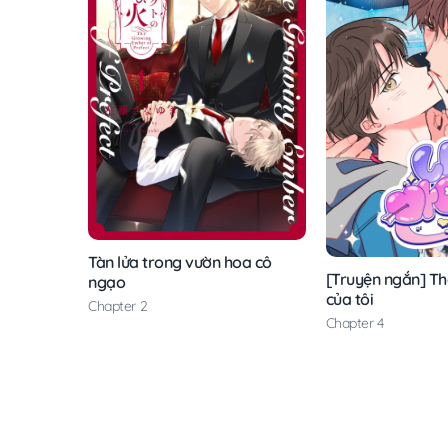
Tàn lửa trong vườn hoa cô
[Truyện ngắn] T
ngạo
của tôi
Chapter 2
Chapter 4