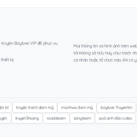
, truyện Boylove VIP để phục vụ
Mọi thông tin và hình ảnh trên web
tôi không sở hữu hay chịu trách n
hiết bị.
cá nhân hoặc tổ chức nào, khi có y
yện bl
truyện tranh đam mỹ
manhwa đam mỹ
boylove Truyentini
ruyện
truyen3hsang
roadsteam
sanyteam
quả anh đào cuteo