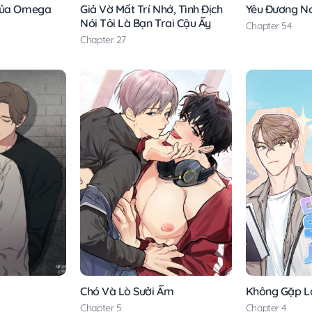
Của Omega
Giả Vờ Mất Trí Nhớ, Tình Địch
Yêu Đương Nơ
Nói Tôi Là Bạn Trai Cậu Ấy
Chapter 54
Chapter 27
Chó Và Lò Sưởi Ấm
Không Gặp L
Chapter 5
Chapter 4