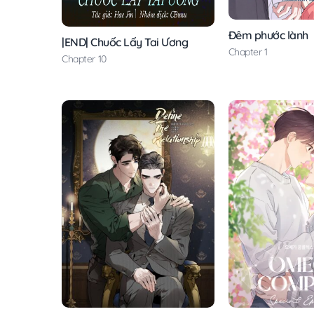
Đêm phước lành
|END| Chuốc Lấy Tai Ương
Chapter 1
Chapter 10