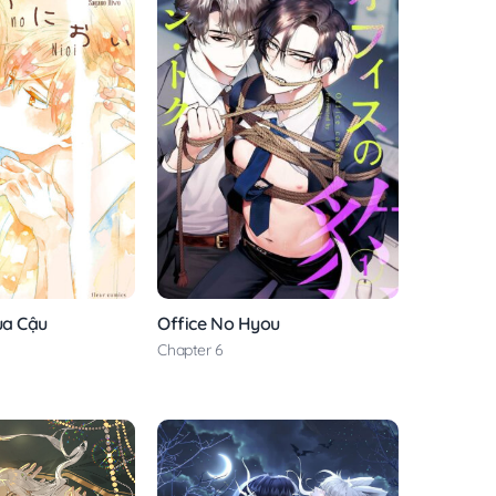
ủa Cậu
Office No Hyou
Chapter 6