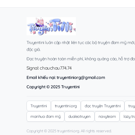
Truyentini luôn cập nhật liên tục các bộ truyện đam mỹ mới
độc giả.
Đọc truyện hoàn toàn miễn phí, không quảng cáo, hỗ trợ đa t
Signal: chauchau774.74
Email khiếu nại:
truyentiniorg@gmail.com
Copyright © 2025 Truyentini
Truyentini
truyentini.org
đọc truyện Truyentini
tru
manhua đam mỹ
dualeotruyen
navyteam
lazy t
Copyright © 2025 truyentini.org. All rights reserved.