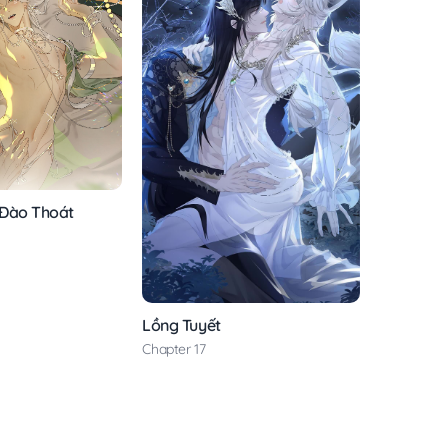
 Đào Thoát
Lồng Tuyết
Chapter 17