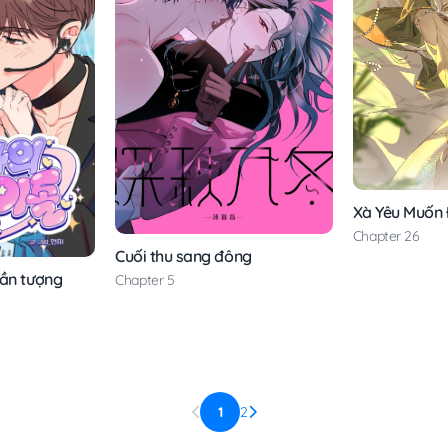
Xà Yêu Muốn
Chapter 26
Cuối thu sang đông
hần tượng
Chapter 5
1
2