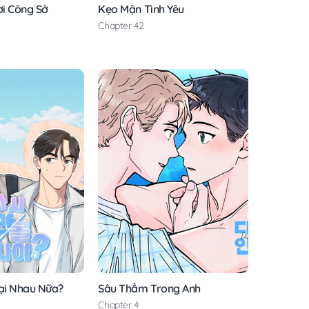
i Công Sở
Kẹo Mận Tình Yêu
Chapter 42
ại Nhau Nữa?
Sâu Thẳm Trong Anh
Chapter 4