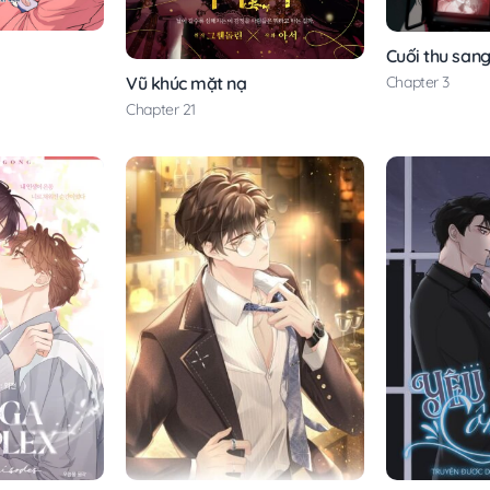
Cuối thu san
Chapter 3
Vũ khúc mặt nạ
Chapter 21