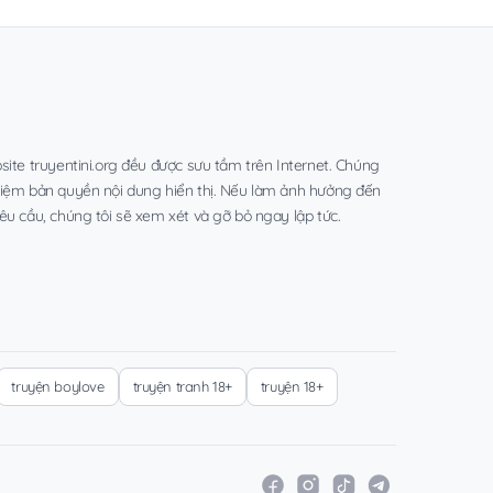
site truyentini.org đều được sưu tầm trên Internet. Chúng
hiệm bản quyền nội dung hiển thị. Nếu làm ảnh hưởng đến
êu cầu, chúng tôi sẽ xem xét và gỡ bỏ ngay lập tức.
truyện boylove
truyện tranh 18+
truyện 18+