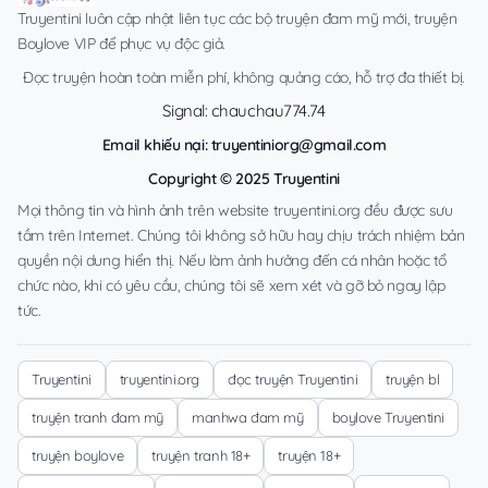
Truyentini luôn cập nhật liên tục các bộ truyện đam mỹ mới, truyện
Boylove VIP để phục vụ độc giả.
Đọc truyện hoàn toàn miễn phí, không quảng cáo, hỗ trợ đa thiết bị.
Signal: chauchau774.74
Email khiếu nại:
truyentiniorg@gmail.com
Copyright © 2025 Truyentini
Mọi thông tin và hình ảnh trên website truyentini.org đều được sưu
tầm trên Internet. Chúng tôi không sở hữu hay chịu trách nhiệm bản
quyền nội dung hiển thị. Nếu làm ảnh hưởng đến cá nhân hoặc tổ
chức nào, khi có yêu cầu, chúng tôi sẽ xem xét và gỡ bỏ ngay lập
tức.
Truyentini
truyentini.org
đọc truyện Truyentini
truyện bl
truyện tranh đam mỹ
manhwa đam mỹ
boylove Truyentini
truyện boylove
truyện tranh 18+
truyện 18+