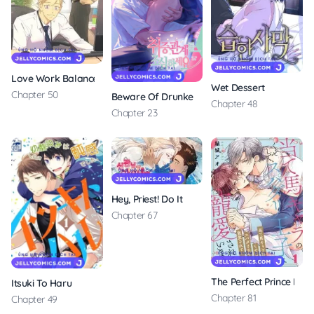
Love Work Balance
Wet Dessert
Chapter 50
Beware Of Drunken Relationships
Chapter 48
Chapter 23
Hey, Priest! Do It
Chapter 67
The Perfect Prince Love
Itsuki To Haru
Chapter 81
Chapter 49