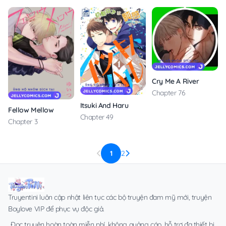
Cry Me A River
Chapter 76
Itsuki And Haru
Fellow Mellow
Chapter 49
Chapter 3
1
2
Truyentini luôn cập nhật liên tục các bộ truyện đam mỹ mới, truyện
Boylove VIP để phục vụ độc giả.
Đọc truyện hoàn toàn miễn phí, không quảng cáo, hỗ trợ đa thiết bị.