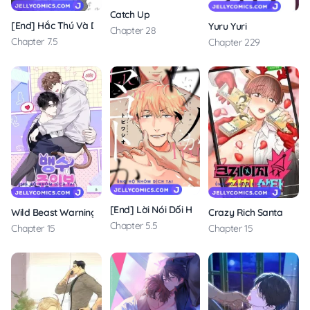
Catch Up
[End] Hắc Thú Và Dạ Hoa
Yuru Yuri
Chapter 28
Chapter 7.5
Chapter 229
[End] Lời Nói Dối Hay Sự Thật
Wild Beast Warning
Crazy Rich Santa
Chapter 5.5
Chapter 15
Chapter 15