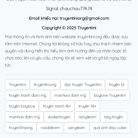
Signal: chauchau774.74
Email khiếu nại:
truyentiniorg@gmail.com
Copyright © 2025 Truyentini
Mọi thông tin và hình ảnh trên website truyentini.org đều được sưu
tầm trên Internet. Chúng tôi không sở hữu hay chịu trách nhiệm bản
quyền nội dung hiển thị. Nếu làm ảnh hưởng đến cá nhân hoặc tổ
chức nào, khi có yêu cầu, chúng tôi sẽ xem xét và gỡ bỏ ngay lập
tức.
Truyentini
truyentini.org
đọc truyện Truyentini
truyện bl
truyện tranh đam mỹ
manhwa đam mỹ
boylove Truyentini
truyện boylove
truyện tranh 18+
truyện 18+
manhua đam mỹ
dualeotruyen
navyteam
lazy truyện
truyen3hsang
roadsteam
sanyteam
quả anh đào cuteo