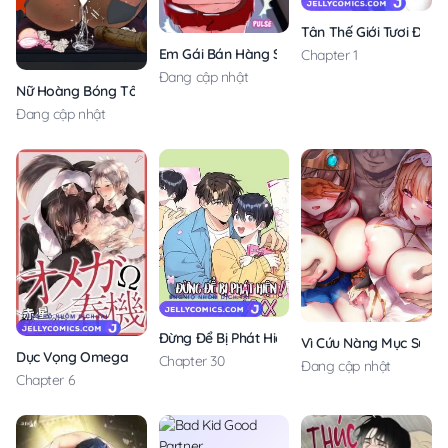
Tân Thế Giới Tươi Đẹp
Em Gái Bán Hàng Sextoy
Chapter 1
Đang cập nhật
Nữ Hoàng Bóng Tối Là Một Con Đĩ
Đang cập nhật
Đừng Để Bị Phát Hiện!!
Vì Cứu Nàng Mục Sư Th
Dục Vọng Omega
Chapter 30
Đang cập nhật
Chapter 6