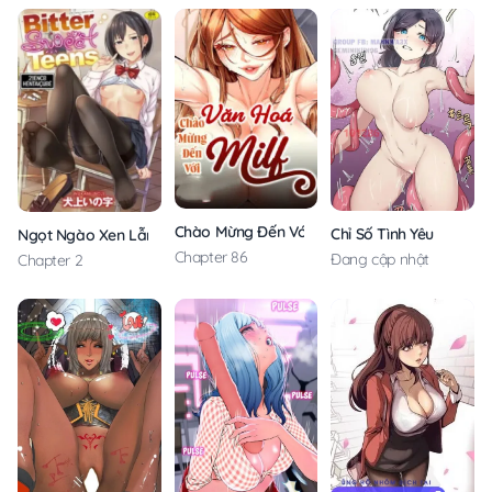
Chào Mừng Đến Với Văn Hóa Milf
Chỉ Số Tình Yêu
Ngọt Ngào Xen Lẫn Đắng Cay
Chapter 86
Đang cập nhật
Chapter 2