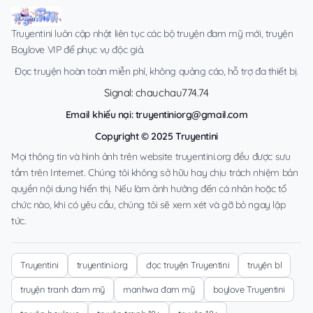
Truyentini luôn cập nhật liên tục các bộ truyện đam mỹ mới, truyện
Boylove VIP để phục vụ độc giả.
Đọc truyện hoàn toàn miễn phí, không quảng cáo, hỗ trợ đa thiết bị.
Signal: chauchau774.74
Email khiếu nại:
truyentiniorg@gmail.com
Copyright © 2025 Truyentini
Mọi thông tin và hình ảnh trên website truyentini.org đều được sưu
tầm trên Internet. Chúng tôi không sở hữu hay chịu trách nhiệm bản
quyền nội dung hiển thị. Nếu làm ảnh hưởng đến cá nhân hoặc tổ
chức nào, khi có yêu cầu, chúng tôi sẽ xem xét và gỡ bỏ ngay lập
tức.
Truyentini
truyentini.org
đọc truyện Truyentini
truyện bl
truyện tranh đam mỹ
manhwa đam mỹ
boylove Truyentini