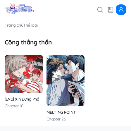
Trang chủ
Thể loại
Công thẳng thắn
|END| Xin Đừng Phá Vỡ Sự Bình Yên Vốn Có
Chapter 10
MELTING POINT
Chapter 26