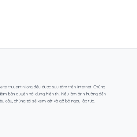
site truyentini.org đều được sưu tầm trên Internet. Chúng
hiệm bản quyền nội dung hiển thị. Nếu làm ảnh hưởng đến
êu cầu, chúng tôi sẽ xem xét và gỡ bỏ ngay lập tức.