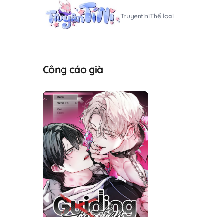
Truyentini
Thể loại
Công cáo già