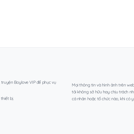
, truyện Boylove VIP để phục vụ
Mọi thông tin và hình ảnh trên web
tôi không sở hữu hay chịu trách n
hiết bị.
cá nhân hoặc tổ chức nào, khi có y