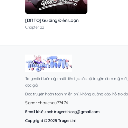
[DITTO] Guiding Điên Loạn
Chapter 22
Truyentini luôn cập nhật liên tục các bộ truyện đam mỹ mới
độc giả.
Đọc truyện hoàn toàn miễn phí, không quảng cáo, hỗ trợ đa t
Signal: chauchau774.74
Email khiếu nại:
truyentiniorg@gmail.com
Copyright © 2025 Truyentini