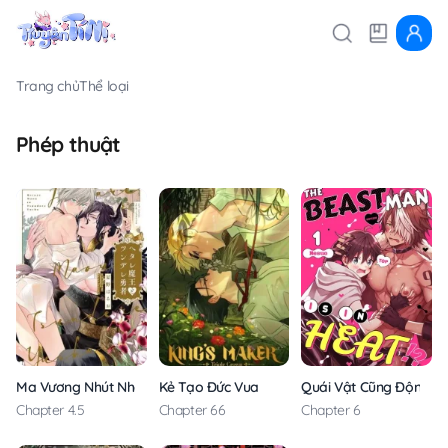
Trang chủ
Thể loại
Phép thuật
Ma Vương Nhút Nhát Và Anh Hùng Ác Ma
Kẻ Tạo Đức Vua
Quái Vật Cũng Động D
Chapter 4.5
Chapter 66
Chapter 6