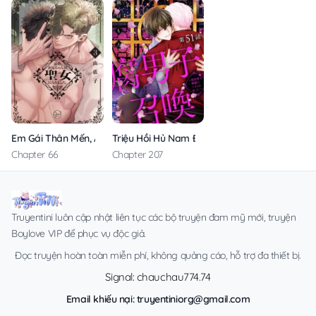
Em Gái Thân Mến, Anh Đã Trở Thành Thánh Nữ Rồi
Triệu Hồi Hủ Nam Đến Thế Giới Khác
Chapter 66
Chapter 207
Truyentini luôn cập nhật liên tục các bộ truyện đam mỹ mới, truyện
Boylove VIP để phục vụ độc giả.
Đọc truyện hoàn toàn miễn phí, không quảng cáo, hỗ trợ đa thiết bị.
Signal: chauchau774.74
Email khiếu nại:
truyentiniorg@gmail.com