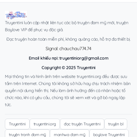
Truyentini luôn cập nhật liên tục các bộ truyện đam mỹ mới, truyện
Boylove VIP để phục vụ độc giả.
Đọc truyện hoàn toàn miễn phí, không quảng cáo, hỗ trợ đa thiết bị.
Signal: chauchau774.74
Email khiếu nại:
truyentiniorg@gmail.com
Copyright © 2025 Truyentini
Mọi thông tin và hình ảnh trên website truyentini.org đều được sưu
tầm trên Internet. Chúng tôi không sở hữu hay chịu trách nhiệm bản
quyền nội dung hiển thị. Nếu làm ảnh hưởng đến cá nhân hoặc tổ
chức nào, khi có yêu cầu, chúng tôi sẽ xem xét và gỡ bỏ ngay lập
tức.
Truyentini
truyentini.org
đọc truyện Truyentini
truyện bl
truyện tranh đam mỹ
manhwa đam mỹ
boylove Truyentini