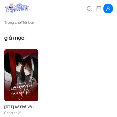
Trang chủ
Thể loại
giả mạo
[RTT] Kẻ Phá Vỡ Lời Nguyền Của Gia Tộc
Chapter 28