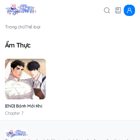
Trang chủ
Thể loại
Ẩm Thực
|END| Bánh Mới Khó Cưỡng
Chapter 7