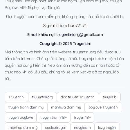
Truyentini luôn cập nhật liên tục các bộ truyện đam mỹ mới, truyện
Boylove VIP để phục vụ độc giả.
Đọc truyện hoàn toàn miễn phí, không quảng cáo, hỗ trợ đa thiết bị.
Signal: chauchau774.74
Email khiếu nại:
truyentiniorg@gmail.com
Copyright © 2025 Truyentini
Mọi thông tin và hình ảnh trên website truyentini.org đều được sưu
tầm trên Internet. Chúng tôi không sở hữu hay chịu trách nhiệm bản
quyền nội dung hiển thị. Nếu làm ảnh hưởng đến cá nhân hoặc tổ
chức nào, khi có yêu cầu, chúng tôi sẽ xem xét và gỡ bỏ ngay lập
tức.
Truyentini
truyentini.org
đọc truyện Truyentini
truyện bl
truyện tranh đam mỹ
manhwa đam mỹ
boylove Truyentini
truyện boylove
truyện tranh 18+
truyện 18+
manhua đam mỹ
dualeotruyen
navyteam
lazy truyện