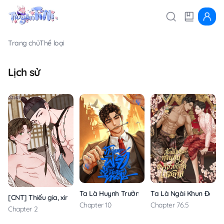
Trang chủ
Thể loại
Lịch sử
Ta Là Huynh Trưởng Của Hoàng Đệ Bạo Quâ
Ta Là Ngài Khun Đẹp N
[CNT] Thiếu gia, xin hãy kiềm chế!
Chapter 10
Chapter 76.5
Chapter 2