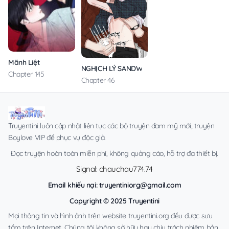
Mãnh Liệt
NGHỊCH LÝ SANDWICH
Chapter 145
Chapter 46
Truyentini luôn cập nhật liên tục các bộ truyện đam mỹ mới, truyện
Boylove VIP để phục vụ độc giả.
Đọc truyện hoàn toàn miễn phí, không quảng cáo, hỗ trợ đa thiết bị.
Signal: chauchau774.74
Email khiếu nại:
truyentiniorg@gmail.com
Copyright © 2025 Truyentini
Mọi thông tin và hình ảnh trên website truyentini.org đều được sưu
tầm trên Internet. Chúng tôi không sở hữu hay chịu trách nhiệm bản