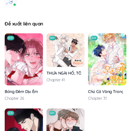
Đề xuất liên quan
MỚI
MỚI
MỚI
THƯA NGÀI HỔ, TÔI ĐÃ ĂN RẤT NGON MIỆNG
Chapter 41
Bóng Đêm Dịu Êm
Chú Cá Vàng Trong Din
Chapter 26
Chapter 31
MỚI
MỚI