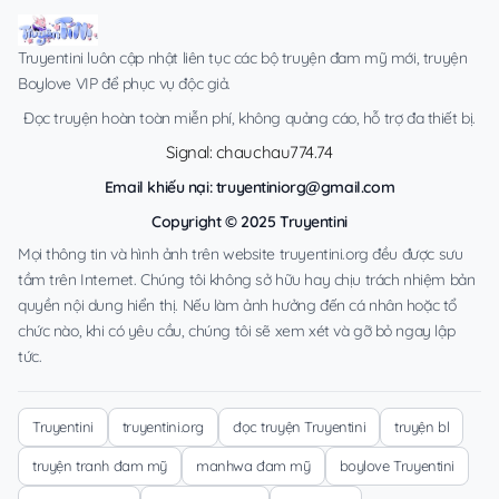
Truyentini luôn cập nhật liên tục các bộ truyện đam mỹ mới, truyện
Boylove VIP để phục vụ độc giả.
Đọc truyện hoàn toàn miễn phí, không quảng cáo, hỗ trợ đa thiết bị.
Signal: chauchau774.74
Email khiếu nại:
truyentiniorg@gmail.com
Copyright © 2025 Truyentini
Mọi thông tin và hình ảnh trên website truyentini.org đều được sưu
tầm trên Internet. Chúng tôi không sở hữu hay chịu trách nhiệm bản
quyền nội dung hiển thị. Nếu làm ảnh hưởng đến cá nhân hoặc tổ
chức nào, khi có yêu cầu, chúng tôi sẽ xem xét và gỡ bỏ ngay lập
tức.
Truyentini
truyentini.org
đọc truyện Truyentini
truyện bl
truyện tranh đam mỹ
manhwa đam mỹ
boylove Truyentini