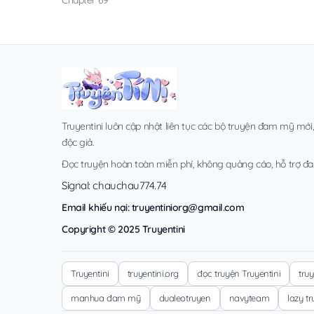
Truyentini luôn cập nhật liên tục các bộ truyện đam mỹ mới
độc giả.
Đọc truyện hoàn toàn miễn phí, không quảng cáo, hỗ trợ đa t
Signal: chauchau774.74
Email khiếu nại:
truyentiniorg@gmail.com
Copyright © 2025 Truyentini
Truyentini
truyentini.org
đọc truyện Truyentini
tru
manhua đam mỹ
dualeotruyen
navyteam
lazy t