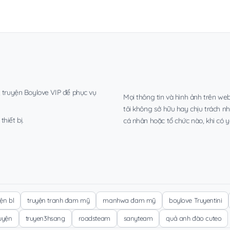
, truyện Boylove VIP để phục vụ
Mọi thông tin và hình ảnh trên web
tôi không sở hữu hay chịu trách n
hiết bị.
cá nhân hoặc tổ chức nào, khi có y
yện bl
truyện tranh đam mỹ
manhwa đam mỹ
boylove Truyentini
ruyện
truyen3hsang
roadsteam
sanyteam
quả anh đào cuteo