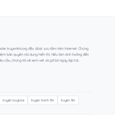
site truyentini.org đều được sưu tầm trên Internet. Chúng
hiệm bản quyền nội dung hiển thị. Nếu làm ảnh hưởng đến
êu cầu, chúng tôi sẽ xem xét và gỡ bỏ ngay lập tức.
truyện boylove
truyện tranh 18+
truyện 18+