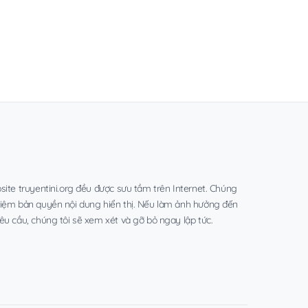
site truyentini.org đều được sưu tầm trên Internet. Chúng
hiệm bản quyền nội dung hiển thị. Nếu làm ảnh hưởng đến
êu cầu, chúng tôi sẽ xem xét và gỡ bỏ ngay lập tức.