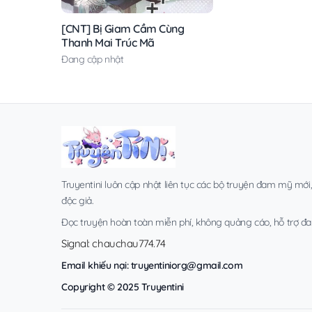
[CNT] Bị Giam Cầm Cùng
Thanh Mai Trúc Mã
Đang cập nhật
Truyentini luôn cập nhật liên tục các bộ truyện đam mỹ mới
độc giả.
Đọc truyện hoàn toàn miễn phí, không quảng cáo, hỗ trợ đa t
Signal: chauchau774.74
Email khiếu nại:
truyentiniorg@gmail.com
Copyright © 2025 Truyentini