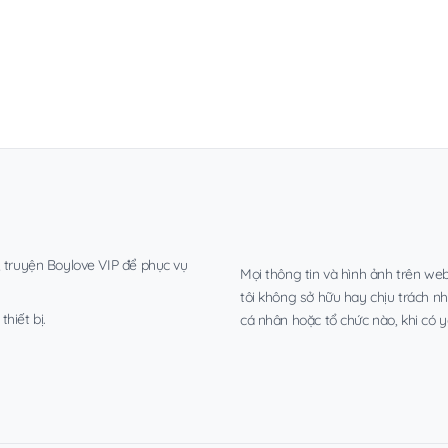
, truyện Boylove VIP để phục vụ
Mọi thông tin và hình ảnh trên web
tôi không sở hữu hay chịu trách n
hiết bị.
cá nhân hoặc tổ chức nào, khi có y