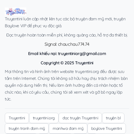
Truyentini luôn cập nhật liên tục các bộ truyện đam mỹ mới, truyện
Boylove VIP để phục vụ độc giả.
Đọc truyện hoàn toàn miễn phí, không quảng cáo, hỗ trợ đa thiết bị.
Signal: chauchau774.74
Email khiếu nại:
truyentiniorg@gmail.com
Copyright © 2025 Truyentini
Mọi thông tin và hình ảnh trên website truyentini.org đều được sưu
tầm trên Internet. Chúng tôi không sở hữu hay chịu trách nhiệm bản
quyền nội dung hiển thị. Nếu làm ảnh hưởng đến cá nhân hoặc tổ
chức nào, khi có yêu cầu, chúng tôi sẽ xem xét và gỡ bỏ ngay lập
tức.
Truyentini
truyentini.org
đọc truyện Truyentini
truyện bl
truyện tranh đam mỹ
manhwa đam mỹ
boylove Truyentini