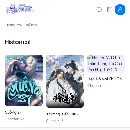
Trang chủ
Thể loại
Historical
Hẹn Hò Với Chủ Thần T
Chapter 4
Cuồng Si
Thương Tiến Tửu - Lặn Team
Chapter 32
Chapter 2