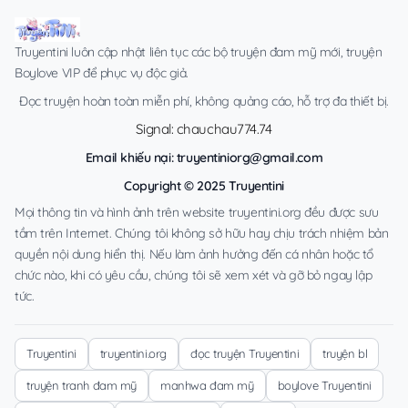
Truyentini luôn cập nhật liên tục các bộ truyện đam mỹ mới, truyện
Boylove VIP để phục vụ độc giả.
Đọc truyện hoàn toàn miễn phí, không quảng cáo, hỗ trợ đa thiết bị.
Signal: chauchau774.74
Email khiếu nại:
truyentiniorg@gmail.com
Copyright © 2025 Truyentini
Mọi thông tin và hình ảnh trên website truyentini.org đều được sưu
tầm trên Internet. Chúng tôi không sở hữu hay chịu trách nhiệm bản
quyền nội dung hiển thị. Nếu làm ảnh hưởng đến cá nhân hoặc tổ
chức nào, khi có yêu cầu, chúng tôi sẽ xem xét và gỡ bỏ ngay lập
tức.
Truyentini
truyentini.org
đọc truyện Truyentini
truyện bl
truyện tranh đam mỹ
manhwa đam mỹ
boylove Truyentini