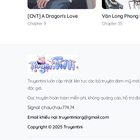
[CNT] A Dragon's Love
Vân Long Phong
Chapter 9
Chapter 35
Truyentini luôn cập nhật liên tục các bộ truyện đam mỹ mới
độc giả.
Đọc truyện hoàn toàn miễn phí, không quảng cáo, hỗ trợ đa t
Signal: chauchau774.74
Email khiếu nại:
truyentiniorg@gmail.com
Copyright © 2025 Truyentini