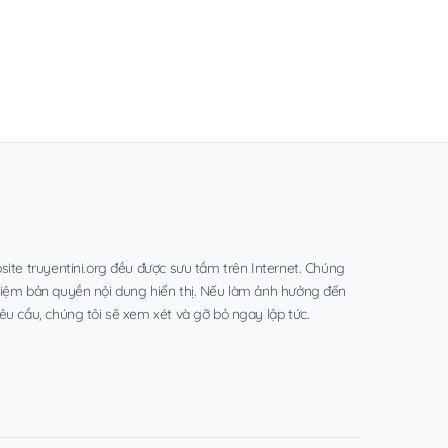
site truyentini.org đều được sưu tầm trên Internet. Chúng
hiệm bản quyền nội dung hiển thị. Nếu làm ảnh hưởng đến
êu cầu, chúng tôi sẽ xem xét và gỡ bỏ ngay lập tức.