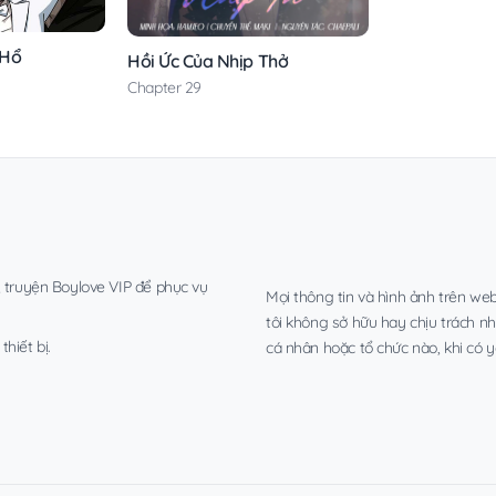
 Hổ
Hồi Ức Của Nhịp Thở
Chapter 29
, truyện Boylove VIP để phục vụ
Mọi thông tin và hình ảnh trên web
tôi không sở hữu hay chịu trách n
hiết bị.
cá nhân hoặc tổ chức nào, khi có y