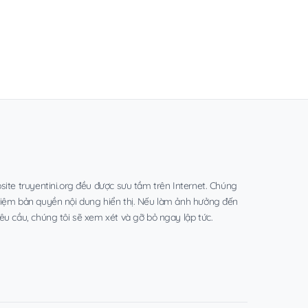
site truyentini.org đều được sưu tầm trên Internet. Chúng
hiệm bản quyền nội dung hiển thị. Nếu làm ảnh hưởng đến
êu cầu, chúng tôi sẽ xem xét và gỡ bỏ ngay lập tức.