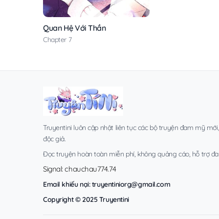
Quan Hệ Với Thần
Chapter 7
Truyentini luôn cập nhật liên tục các bộ truyện đam mỹ mới
độc giả.
Đọc truyện hoàn toàn miễn phí, không quảng cáo, hỗ trợ đa t
Signal: chauchau774.74
Email khiếu nại:
truyentiniorg@gmail.com
Copyright © 2025 Truyentini