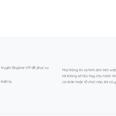
, truyện Boylove VIP để phục vụ
Mọi thông tin và hình ảnh trên web
tôi không sở hữu hay chịu trách n
hiết bị.
cá nhân hoặc tổ chức nào, khi có y