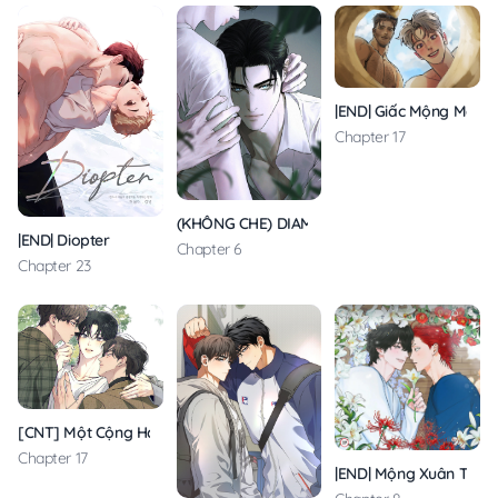
|END| Giấc Mộng May 
Chapter 17
(KHÔNG CHE) DIAMOND DUST
|END| Diopter
Chapter 6
Chapter 23
[CNT] Một Cộng Hai
Chapter 17
|END| Mộng Xuân Thì