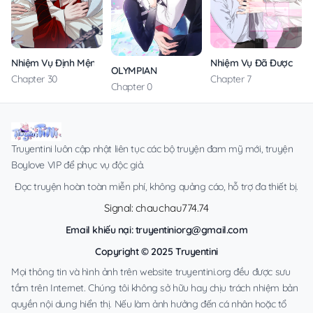
Nhiệm Vụ Định Mệnh
Nhiệm Vụ Đã Được Hoà
OLYMPIAN
Chapter 30
Chapter 7
Chapter 0
Truyentini luôn cập nhật liên tục các bộ truyện đam mỹ mới, truyện
Boylove VIP để phục vụ độc giả.
Đọc truyện hoàn toàn miễn phí, không quảng cáo, hỗ trợ đa thiết bị.
Signal: chauchau774.74
Email khiếu nại:
truyentiniorg@gmail.com
Copyright © 2025 Truyentini
Mọi thông tin và hình ảnh trên website truyentini.org đều được sưu
tầm trên Internet. Chúng tôi không sở hữu hay chịu trách nhiệm bản
quyền nội dung hiển thị. Nếu làm ảnh hưởng đến cá nhân hoặc tổ