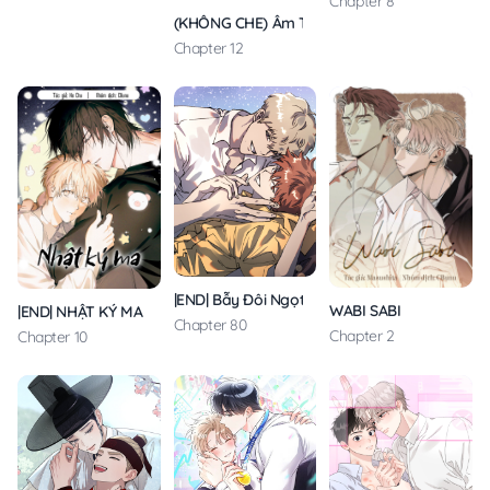
Chapter 8
(KHÔNG CHE) Âm Thầm Tuổi Đôi Mươi
Chapter 12
|END| Bẫy Đôi Ngọt Ngào
WABI SABI
|END| NHẬT KÝ MA
Chapter 80
Chapter 2
Chapter 10