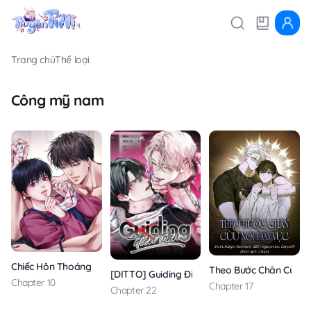
Trang chủ
Thể loại
Công mỹ nam
Chiếc Hôn Thoáng Qua
Theo Bước Chân Cừu N
[DITTO] Guiding Điên Loạn
Chapter 10
Chapter 17
Chapter 22