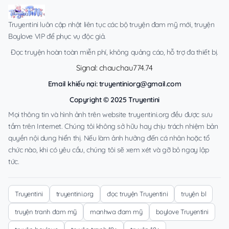
Truyentini luôn cập nhật liên tục các bộ truyện đam mỹ mới, truyện
Boylove VIP để phục vụ độc giả.
Đọc truyện hoàn toàn miễn phí, không quảng cáo, hỗ trợ đa thiết bị.
Signal: chauchau774.74
Email khiếu nại:
truyentiniorg@gmail.com
Copyright © 2025 Truyentini
Mọi thông tin và hình ảnh trên website truyentini.org đều được sưu
tầm trên Internet. Chúng tôi không sở hữu hay chịu trách nhiệm bản
quyền nội dung hiển thị. Nếu làm ảnh hưởng đến cá nhân hoặc tổ
chức nào, khi có yêu cầu, chúng tôi sẽ xem xét và gỡ bỏ ngay lập
tức.
Truyentini
truyentini.org
đọc truyện Truyentini
truyện bl
truyện tranh đam mỹ
manhwa đam mỹ
boylove Truyentini