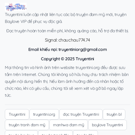
Truyentini luôn cập nhật liên tục các bộ truyện đam mỹ mới, truyện
Boylove VIP để phục vụ độc giả.
Đọc truyện hoàn toàn miễn phí, không quảng cáo, hỗ trợ đa thiết bị.
Signal: chauchau774.74
Email khiếu nại:
truyentiniorg@gmail.com
Copyright © 2025 Truyentini
Mọi thông tin và hình ảnh trên website truyentini.org đều được sưu
tầm trên Internet. Chúng tôi không sở hữu hay chịu trách nhiệm bản
quyền nội dung hiển thị. Nếu làm ảnh hưởng đến cá nhân hoặc tổ
chức nào, khi có yêu cầu, chúng tôi sẽ xem xét và gỡ bỏ ngay lập
tức.
Truyentini
truyentini.org
đọc truyện Truyentini
truyện bl
truyện tranh đam mỹ
manhwa đam mỹ
boylove Truyentini