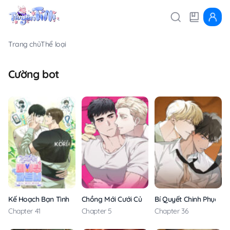
Trang chủ
Thể loại
Cường bot
Kế Hoạch Bạn Tình
Chồng Mới Cưới Của Tôi Là Rồng Vàng
Bí Quyết Chinh Phục Tì
Chapter 41
Chapter 5
Chapter 36