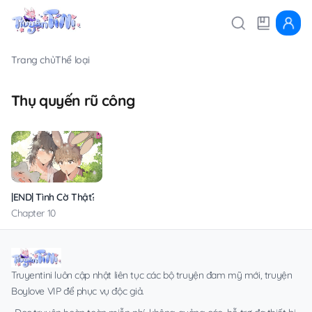
Trang chủ
Thể loại
Thụ quyến rũ công
|END| Tình Cờ Thật?!
Chapter 10
Truyentini luôn cập nhật liên tục các bộ truyện đam mỹ mới, truyện
Boylove VIP để phục vụ độc giả.