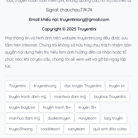
Đọc truyện hoàn toàn miễn phí, không quảng cáo, hỗ trợ đa thiết bị.
Signal: chauchau774.74
Email khiếu nại:
truyentiniorg@gmail.com
Copyright © 2025 Truyentini
Mọi thông tin và hình ảnh trên website truyentini.org đều được sưu
tầm trên Internet. Chúng tôi không sở hữu hay chịu trách nhiệm bản
quyền nội dung hiển thị. Nếu làm ảnh hưởng đến cá nhân hoặc tổ
chức nào, khi có yêu cầu, chúng tôi sẽ xem xét và gỡ bỏ ngay lập
tức.
Truyentini
truyentini.org
đọc truyện Truyentini
truyện bl
truyện tranh đam mỹ
manhwa đam mỹ
boylove Truyentini
truyện boylove
truyện tranh 18+
truyện 18+
manhua đam mỹ
dualeotruyen
navyteam
lazy truyện
truyen3hsang
roadsteam
sanyteam
quả anh đào cuteo