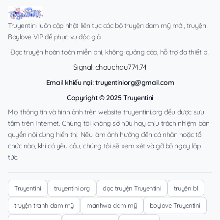
Truyentini luôn cập nhật liên tục các bộ truyện đam mỹ mới, truyện
Boylove VIP để phục vụ độc giả.
Đọc truyện hoàn toàn miễn phí, không quảng cáo, hỗ trợ đa thiết bị.
Signal: chauchau774.74
Email khiếu nại:
truyentiniorg@gmail.com
Copyright © 2025 Truyentini
Mọi thông tin và hình ảnh trên website truyentini.org đều được sưu
tầm trên Internet. Chúng tôi không sở hữu hay chịu trách nhiệm bản
quyền nội dung hiển thị. Nếu làm ảnh hưởng đến cá nhân hoặc tổ
chức nào, khi có yêu cầu, chúng tôi sẽ xem xét và gỡ bỏ ngay lập
tức.
Truyentini
truyentini.org
đọc truyện Truyentini
truyện bl
truyện tranh đam mỹ
manhwa đam mỹ
boylove Truyentini