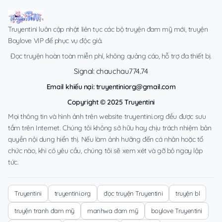
Truyentini luôn cập nhật liên tục các bộ truyện đam mỹ mới, truyện
Boylove VIP để phục vụ độc giả.
Đọc truyện hoàn toàn miễn phí, không quảng cáo, hỗ trợ đa thiết bị.
Signal: chauchau774.74
Email khiếu nại:
truyentiniorg@gmail.com
Copyright © 2025 Truyentini
Mọi thông tin và hình ảnh trên website truyentini.org đều được sưu
tầm trên Internet. Chúng tôi không sở hữu hay chịu trách nhiệm bản
quyền nội dung hiển thị. Nếu làm ảnh hưởng đến cá nhân hoặc tổ
chức nào, khi có yêu cầu, chúng tôi sẽ xem xét và gỡ bỏ ngay lập
tức.
Truyentini
truyentini.org
đọc truyện Truyentini
truyện bl
truyện tranh đam mỹ
manhwa đam mỹ
boylove Truyentini