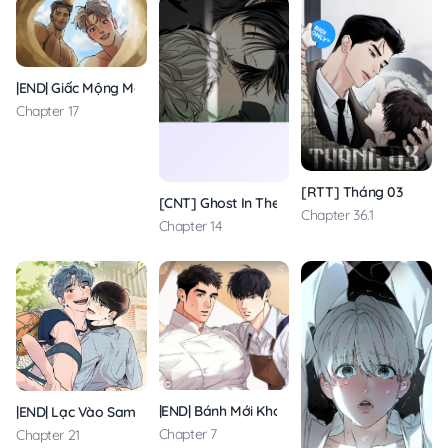
|END| Giấc Mộng May Mắn
Chapter 17
[RTT] Tháng 03
[CNT] Ghost In The Door
Chapter 36.1
Chapter 14
|END| Bánh Mới Khó Cưỡng
|END| Lạc Vào Samcheonpo
Chapter 7
Chapter 21