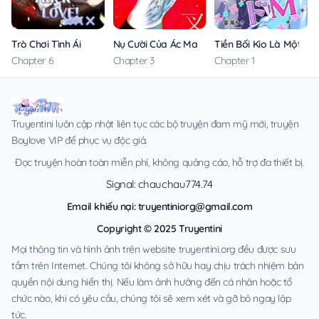
Trò Chơi Tình Ái
Nụ Cười Của Ác Ma
Tiền Bối Kio Là Một T
Chapter 6
Chapter 3
Chapter 1
Truyentini luôn cập nhật liên tục các bộ truyện đam mỹ mới, truyện
Boylove VIP để phục vụ độc giả.
Đọc truyện hoàn toàn miễn phí, không quảng cáo, hỗ trợ đa thiết bị.
Signal: chauchau774.74
Email khiếu nại:
truyentiniorg@gmail.com
Copyright © 2025 Truyentini
Mọi thông tin và hình ảnh trên website truyentini.org đều được sưu
tầm trên Internet. Chúng tôi không sở hữu hay chịu trách nhiệm bản
quyền nội dung hiển thị. Nếu làm ảnh hưởng đến cá nhân hoặc tổ
chức nào, khi có yêu cầu, chúng tôi sẽ xem xét và gỡ bỏ ngay lập
tức.