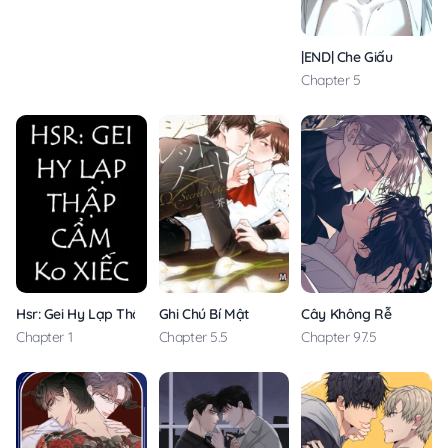
|END| Che Giấu
Chapter 5
Hsr: Gei Hy Lạp Thập Cẩm Không Xiếc
Ghi Chú Bí Mật
Cây Không Rễ
Chapter 1
Chapter 5.5
Chapter 97.5