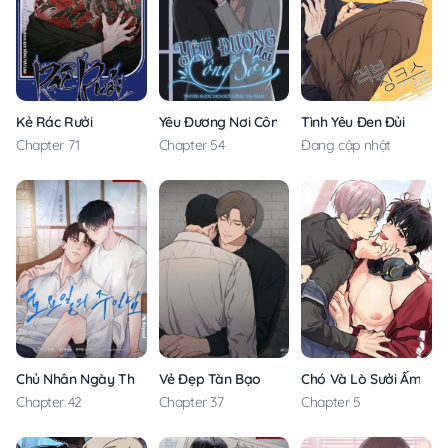
Kẻ Rác Rưởi
Yêu Đương Nơi Công Sở
Tình Yêu Đen Đủi
Chapter 71
Chapter 54
Đang cập nhật
Chủ Nhân Ngày Thứ Bảy
Vẻ Đẹp Tàn Bạo
Chó Và Lò Sưởi Ấm
Chapter 42
Chapter 37
Chapter 5