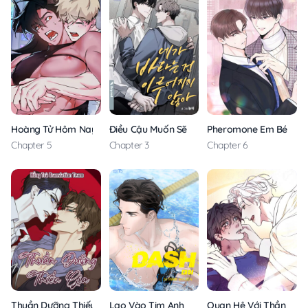
Hoàng Tử Hôm Nay Ngài Đã Được Lấp Đầy Chưa
Điều Cậu Muốn Sẽ Không Trở Thành Hiện Thự
Pheromone Em Bé
Chapter 5
Chapter 3
Chapter 6
Thuần Dưỡng Thiếu Gia
Lao Vào Tim Anh
Quan Hệ Với Thần