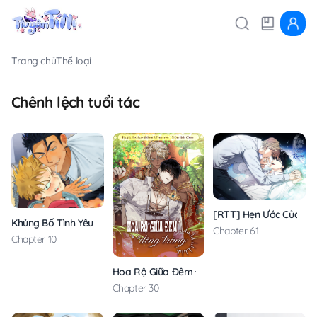
Trang chủ
Thể loại
Chênh lệch tuổi tác
[RTT] Hẹn Ước Của Ki
Khủng Bố Tình Yêu Thanh Thuần
Chapter 61
Chapter 10
Hoa Rộ Giữa Đêm Đông Trắng
Chapter 30