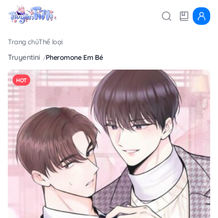
Trang chủ
Thể loại
Truyentini
Pheromone Em Bé
HOT