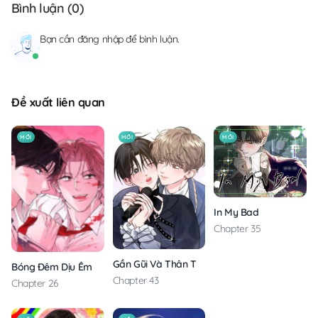
Bình luận (
0
)
Bạn cần
đăng nhập
để bình luận.
Đề xuất liên quan
MỚI
MỚI
MỚI
In My Bad
Chapter 35
Gần Gũi Và Thân Thương
Bóng Đêm Dịu Êm
Chapter 43
Chapter 26