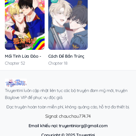
MỚI
MỚI
Mối Tình Lừa Đảo – Không Che
Cách Để Bắn Trúng Đích
Chapter 52
Chapter 18
Truyentini luôn cập nhật liên tục các bộ truyện đam mỹ mới, truyện
Boylove VIP để phục vụ độc giả.
Đọc truyện hoàn toàn miễn phí, không quảng cáo, hỗ trợ đa thiết bị.
Signal: chauchau774.74
Email khiếu nại:
truyentiniorg@gmail.com
Copyright © 2025 Truyentini