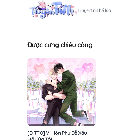
Truyentini
Thể loại
Được cưng chiều công
[DITTO] Vị Hôn Phu Dễ Xấu
Hổ Của Tôi