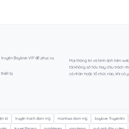
, truyện Boylove VIP để phục vụ
Mọi thông tin và hình ảnh trên web
tôi không sở hữu hay chịu trách n
hiết bị.
cá nhân hoặc tổ chức nào, khi có y
yện bl
truyện tranh đam mỹ
manhwa đam mỹ
boylove Truyentini
ruyện
truyen3hsang
roadsteam
sanyteam
quả anh đào cuteo