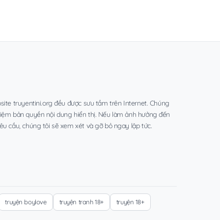
site truyentini.org đều được sưu tầm trên Internet. Chúng
hiệm bản quyền nội dung hiển thị. Nếu làm ảnh hưởng đến
êu cầu, chúng tôi sẽ xem xét và gỡ bỏ ngay lập tức.
truyện boylove
truyện tranh 18+
truyện 18+