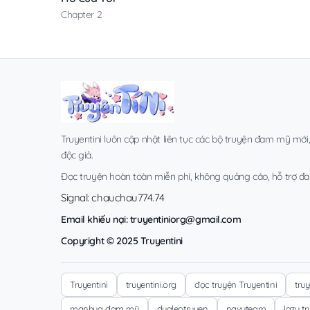
Chapter 2
Truyentini luôn cập nhật liên tục các bộ truyện đam mỹ mới
độc giả.
Đọc truyện hoàn toàn miễn phí, không quảng cáo, hỗ trợ đa t
Signal: chauchau774.74
Email khiếu nại:
truyentiniorg@gmail.com
Copyright © 2025 Truyentini
Truyentini
truyentini.org
đọc truyện Truyentini
tru
manhua đam mỹ
dualeotruyen
navyteam
lazy t