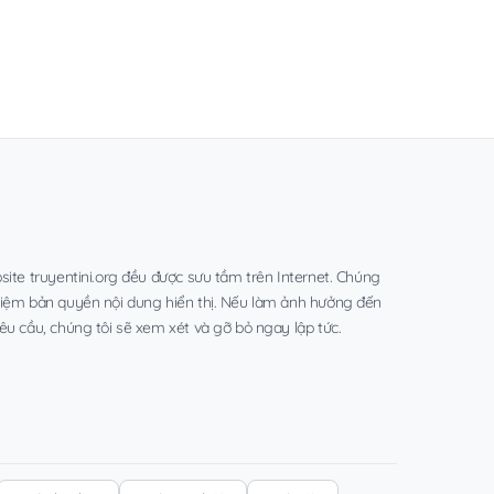
site truyentini.org đều được sưu tầm trên Internet. Chúng
hiệm bản quyền nội dung hiển thị. Nếu làm ảnh hưởng đến
êu cầu, chúng tôi sẽ xem xét và gỡ bỏ ngay lập tức.