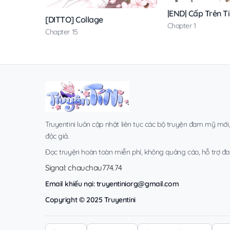
|END| Cấp Trên T
[DITTO] Collage
Chapter 1
Chapter 15
Truyentini luôn cập nhật liên tục các bộ truyện đam mỹ mới
độc giả.
Đọc truyện hoàn toàn miễn phí, không quảng cáo, hỗ trợ đa t
Signal: chauchau774.74
Email khiếu nại:
truyentiniorg@gmail.com
Copyright © 2025 Truyentini