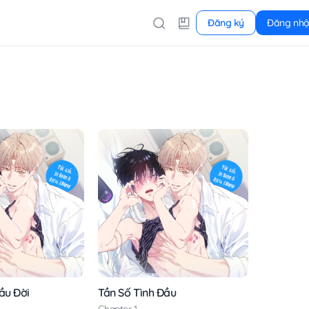
Đăng ký
Đăng nh
ầu Đời
Tần Số Tình Đầu