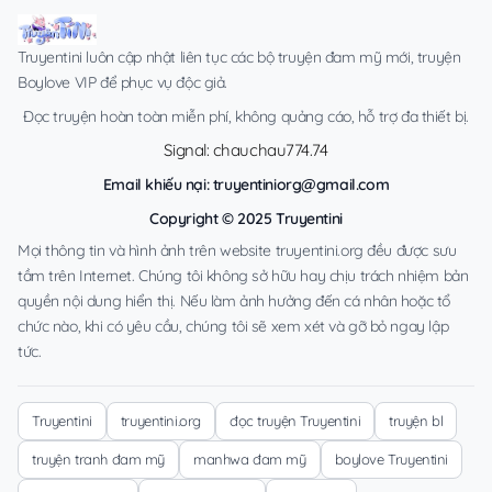
Truyentini luôn cập nhật liên tục các bộ truyện đam mỹ mới, truyện
Boylove VIP để phục vụ độc giả.
Đọc truyện hoàn toàn miễn phí, không quảng cáo, hỗ trợ đa thiết bị.
Signal: chauchau774.74
Email khiếu nại:
truyentiniorg@gmail.com
Copyright © 2025 Truyentini
Mọi thông tin và hình ảnh trên website truyentini.org đều được sưu
tầm trên Internet. Chúng tôi không sở hữu hay chịu trách nhiệm bản
quyền nội dung hiển thị. Nếu làm ảnh hưởng đến cá nhân hoặc tổ
chức nào, khi có yêu cầu, chúng tôi sẽ xem xét và gỡ bỏ ngay lập
tức.
Truyentini
truyentini.org
đọc truyện Truyentini
truyện bl
truyện tranh đam mỹ
manhwa đam mỹ
boylove Truyentini