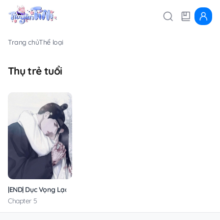
Trang chủ
Thể loại
Thụ trẻ tuổi
|END| Dục Vọng Lạc Lối
Chapter 5