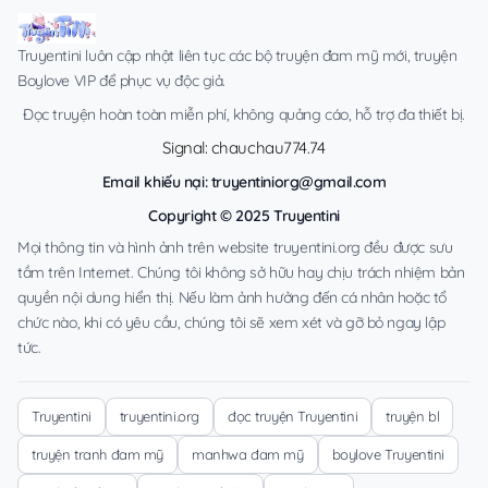
Truyentini luôn cập nhật liên tục các bộ truyện đam mỹ mới, truyện
Boylove VIP để phục vụ độc giả.
Đọc truyện hoàn toàn miễn phí, không quảng cáo, hỗ trợ đa thiết bị.
Signal: chauchau774.74
Email khiếu nại:
truyentiniorg@gmail.com
Copyright © 2025 Truyentini
Mọi thông tin và hình ảnh trên website truyentini.org đều được sưu
tầm trên Internet. Chúng tôi không sở hữu hay chịu trách nhiệm bản
quyền nội dung hiển thị. Nếu làm ảnh hưởng đến cá nhân hoặc tổ
chức nào, khi có yêu cầu, chúng tôi sẽ xem xét và gỡ bỏ ngay lập
tức.
Truyentini
truyentini.org
đọc truyện Truyentini
truyện bl
truyện tranh đam mỹ
manhwa đam mỹ
boylove Truyentini