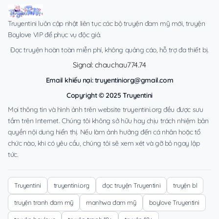
Truyentini luôn cập nhật liên tục các bộ truyện đam mỹ mới, truyện
Boylove VIP để phục vụ độc giả.
Đọc truyện hoàn toàn miễn phí, không quảng cáo, hỗ trợ đa thiết bị.
Signal: chauchau774.74
Email khiếu nại:
truyentiniorg@gmail.com
Copyright © 2025 Truyentini
Mọi thông tin và hình ảnh trên website truyentini.org đều được sưu
tầm trên Internet. Chúng tôi không sở hữu hay chịu trách nhiệm bản
quyền nội dung hiển thị. Nếu làm ảnh hưởng đến cá nhân hoặc tổ
chức nào, khi có yêu cầu, chúng tôi sẽ xem xét và gỡ bỏ ngay lập
tức.
Truyentini
truyentini.org
đọc truyện Truyentini
truyện bl
truyện tranh đam mỹ
manhwa đam mỹ
boylove Truyentini