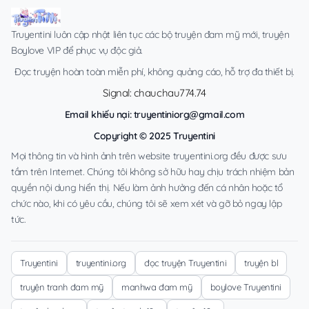
Truyentini luôn cập nhật liên tục các bộ truyện đam mỹ mới, truyện
Boylove VIP để phục vụ độc giả.
Đọc truyện hoàn toàn miễn phí, không quảng cáo, hỗ trợ đa thiết bị.
Signal: chauchau774.74
Email khiếu nại:
truyentiniorg@gmail.com
Copyright © 2025 Truyentini
Mọi thông tin và hình ảnh trên website truyentini.org đều được sưu
tầm trên Internet. Chúng tôi không sở hữu hay chịu trách nhiệm bản
quyền nội dung hiển thị. Nếu làm ảnh hưởng đến cá nhân hoặc tổ
chức nào, khi có yêu cầu, chúng tôi sẽ xem xét và gỡ bỏ ngay lập
tức.
Truyentini
truyentini.org
đọc truyện Truyentini
truyện bl
truyện tranh đam mỹ
manhwa đam mỹ
boylove Truyentini