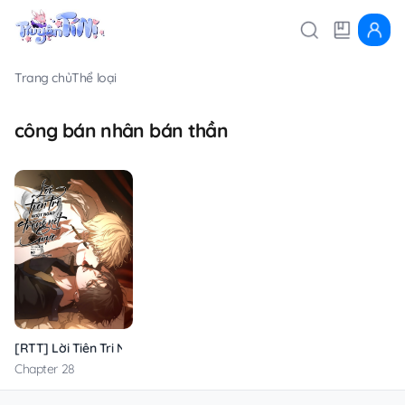
Trang chủ
Thể loại
công bán nhân bán thần
[RTT] Lời Tiên Tri Ngọt Ngào Trong Nét Mực
Chapter 28