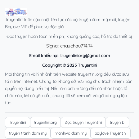
Truyentini luôn cập nhật liên tục các bộ truyện đam mỹ mới, truyện
Boylove VIP để phục vụ độc giả.
Đọc truyện hoàn toàn miễn phí, không quảng cáo, hỗ trợ đa thiết bị.
Signal: chauchau774.74
Email khiếu nại:
truyentiniorg@gmail.com
Copyright © 2025 Truyentini
Mọi thông tin và hình ảnh trên website truyentini.org đều được sưu
tầm trên Internet. Chúng tôi không sở hữu hay chịu trách nhiệm bản
quyền nội dung hiển thị. Nếu làm ảnh hưởng đến cá nhân hoặc tổ
chức nào, khi có yêu cầu, chúng tôi sẽ xem xét và gỡ bỏ ngay lập
tức.
Truyentini
truyentini.org
đọc truyện Truyentini
truyện bl
truyện tranh đam mỹ
manhwa đam mỹ
boylove Truyentini