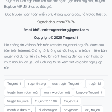
Truyentini luôn cập nhật liên tục các bộ truyện đam mỹ mới, truyện
Boylove VIP để phục vụ độc giả.
Đọc truyện hoàn toàn miễn phí, không quảng cáo, hỗ trợ đa thiết bị.
Signal: chauchau774.74
Email khiếu nại:
truyentiniorg@gmail.com
Copyright © 2025 Truyentini
Mọi thông tin và hình ảnh trên website truyentini.org đều được sưu
tầm trên Internet. Chúng tôi không sở hữu hay chịu trách nhiệm bản
quyền nội dung hiển thị. Nếu làm ảnh hưởng đến cá nhân hoặc tổ
chức nào, khi có yêu cầu, chúng tôi sẽ xem xét và gỡ bỏ ngay lập
tức.
Truyentini
truyentini.org
đọc truyện Truyentini
truyện bl
truyện tranh đam mỹ
manhwa đam mỹ
boylove Truyentini
truyện boylove
truyện tranh 18+
truyện 18+
manhua đam mỹ
dualeotruyen
navyteam
lazy truyện