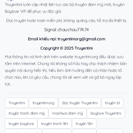
Truyentini luôn cập nhật liên tục các bộ truyện đam mỹ mới, truyện
Boylove VIP để phục vụ độc giả.
Đọc truyện hoàn toàn miễn phí, không quảng cáo, hỗ trợ đa thiết bị.
Signal: chauchau774.74
Email khiếu nại:
truyentiniorg@gmail.com
Copyright © 2025 Truyentini
Mọi thông tin và hình ảnh trên website truyentini.org đều được sưu
tầm trên Internet. Chúng tôi không sở hữu hay chịu trách nhiệm bản
quyền nội dung hiển thị. Nếu làm ảnh hưởng đến cá nhân hoặc tổ
chức nào, khi có yêu cầu, chúng tôi sẽ xem xét và gỡ bỏ ngay lập
tức.
Truyentini
truyentini.org
đọc truyện Truyentini
truyện bl
truyện tranh đam mỹ
manhwa đam mỹ
boylove Truyentini
truyện boylove
truyện tranh 18+
truyện 18+