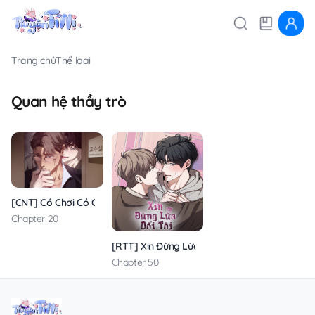
Trang chủ
Thể loại
Quan hệ thầy trò
[CNT] Có Chơi Có Chịu
Chapter 20
[RTT] Xin Đừng Lừa Dối Tôi
Chapter 50