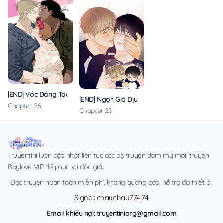
|END| Vóc Dáng Toàn Mỹ
|END| Ngọn Gió Dịu Dàng
Chapter 26
Chapter 23
Truyentini luôn cập nhật liên tục các bộ truyện đam mỹ mới, truyện
Boylove VIP để phục vụ độc giả.
Đọc truyện hoàn toàn miễn phí, không quảng cáo, hỗ trợ đa thiết bị.
Signal: chauchau774.74
Email khiếu nại:
truyentiniorg@gmail.com