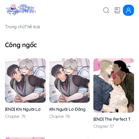
Trang chủ
Thể loại
Công ngốc
|END| Khi Người Lơ Đãng
Khi Người Lơ Đãng
Chapter 79
Chapter 78
|END| The Perfect Trian
Chapter 37