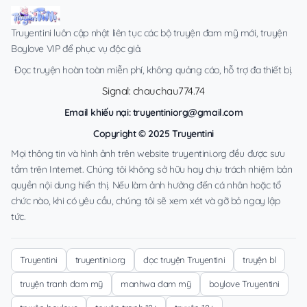
Truyentini luôn cập nhật liên tục các bộ truyện đam mỹ mới, truyện
Boylove VIP để phục vụ độc giả.
Đọc truyện hoàn toàn miễn phí, không quảng cáo, hỗ trợ đa thiết bị.
Signal: chauchau774.74
Email khiếu nại:
truyentiniorg@gmail.com
Copyright © 2025 Truyentini
Mọi thông tin và hình ảnh trên website truyentini.org đều được sưu
tầm trên Internet. Chúng tôi không sở hữu hay chịu trách nhiệm bản
quyền nội dung hiển thị. Nếu làm ảnh hưởng đến cá nhân hoặc tổ
chức nào, khi có yêu cầu, chúng tôi sẽ xem xét và gỡ bỏ ngay lập
tức.
Truyentini
truyentini.org
đọc truyện Truyentini
truyện bl
truyện tranh đam mỹ
manhwa đam mỹ
boylove Truyentini