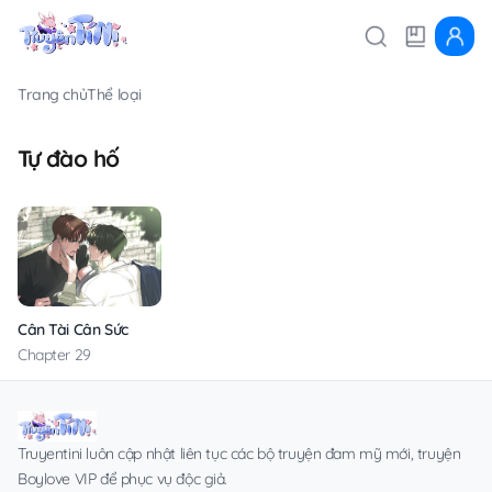
Trang chủ
Thể loại
Tự đào hố
Cân Tài Cân Sức
Chapter 29
Truyentini luôn cập nhật liên tục các bộ truyện đam mỹ mới, truyện
Boylove VIP để phục vụ độc giả.