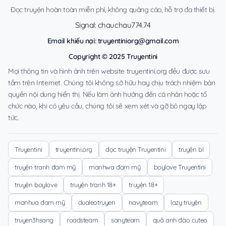
Đọc truyện hoàn toàn miễn phí, không quảng cáo, hỗ trợ đa thiết bị.
Signal: chauchau774.74
Email khiếu nại:
truyentiniorg@gmail.com
Copyright © 2025 Truyentini
Mọi thông tin và hình ảnh trên website truyentini.org đều được sưu
tầm trên Internet. Chúng tôi không sở hữu hay chịu trách nhiệm bản
quyền nội dung hiển thị. Nếu làm ảnh hưởng đến cá nhân hoặc tổ
chức nào, khi có yêu cầu, chúng tôi sẽ xem xét và gỡ bỏ ngay lập
tức.
Truyentini
truyentini.org
đọc truyện Truyentini
truyện bl
truyện tranh đam mỹ
manhwa đam mỹ
boylove Truyentini
truyện boylove
truyện tranh 18+
truyện 18+
manhua đam mỹ
dualeotruyen
navyteam
lazy truyện
truyen3hsang
roadsteam
sanyteam
quả anh đào cuteo