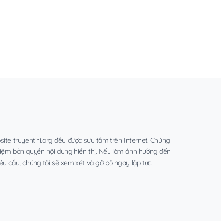
site truyentini.org đều được sưu tầm trên Internet. Chúng
hiệm bản quyền nội dung hiển thị. Nếu làm ảnh hưởng đến
êu cầu, chúng tôi sẽ xem xét và gỡ bỏ ngay lập tức.