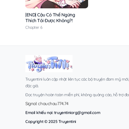
|END| Cậu Có Thể Ngừng
Thích Tôi Được Không?!
Chapter 6
Truyentini luôn cập nhật liên tục các bộ truyện đam mỹ mới
độc giả.
Đọc truyện hoàn toàn miễn phí, không quảng cáo, hỗ trợ đa t
Signal: chauchau774.74
Email khiếu nại:
truyentiniorg@gmail.com
Copyright © 2025 Truyentini