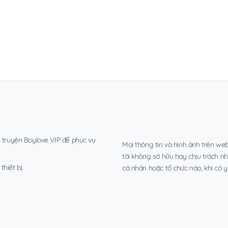
, truyện Boylove VIP để phục vụ
Mọi thông tin và hình ảnh trên web
tôi không sở hữu hay chịu trách n
hiết bị.
cá nhân hoặc tổ chức nào, khi có y