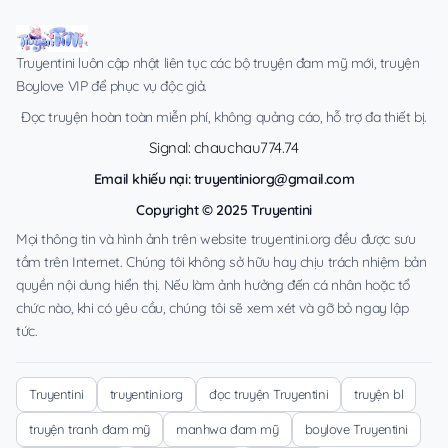
Truyentini luôn cập nhật liên tục các bộ truyện đam mỹ mới, truyện
Boylove VIP để phục vụ độc giả.
Đọc truyện hoàn toàn miễn phí, không quảng cáo, hỗ trợ đa thiết bị.
Signal: chauchau774.74
Email khiếu nại:
truyentiniorg@gmail.com
Copyright © 2025 Truyentini
Mọi thông tin và hình ảnh trên website truyentini.org đều được sưu
tầm trên Internet. Chúng tôi không sở hữu hay chịu trách nhiệm bản
quyền nội dung hiển thị. Nếu làm ảnh hưởng đến cá nhân hoặc tổ
chức nào, khi có yêu cầu, chúng tôi sẽ xem xét và gỡ bỏ ngay lập
tức.
Truyentini
truyentini.org
đọc truyện Truyentini
truyện bl
truyện tranh đam mỹ
manhwa đam mỹ
boylove Truyentini