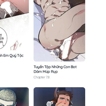
nh Em Quý Tộc
Tuyển Tập Những Con Bot
Dâm Múp Rụp
Chapter 7.8