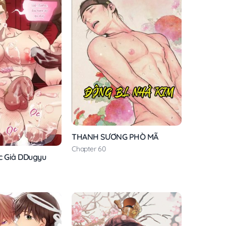
THANH SƯƠNG PHÒ MÃ
Chapter 60
c Giả DDugyu