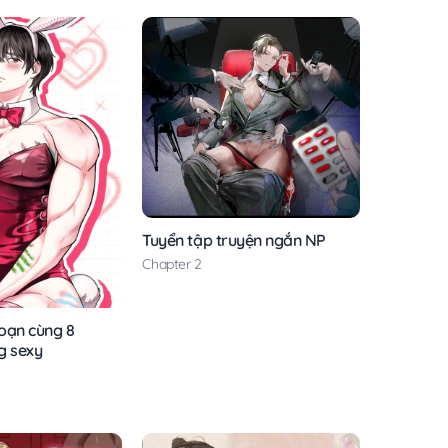
Tuyển tập truyện ngắn NP
Chapter 2
oạn cùng 8
g sexy