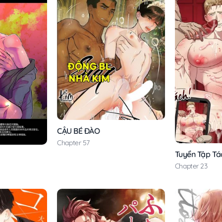
CẬU BÉ ĐÀO
Chapter 57
Tuyển Tập Tá
Chapter 23