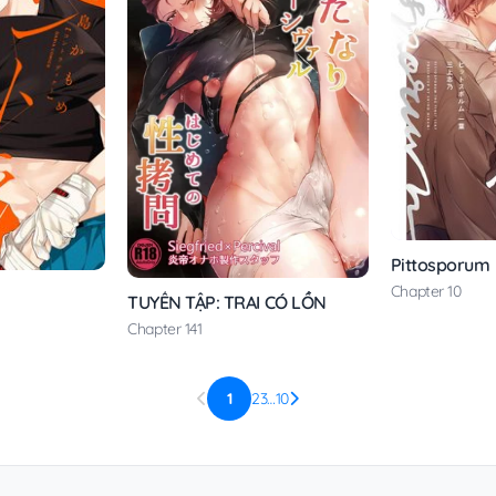
Pittosporum
Chapter 10
TUYỂN TẬP: TRAI CÓ LỒN
Chapter 141
1
2
3
…
10