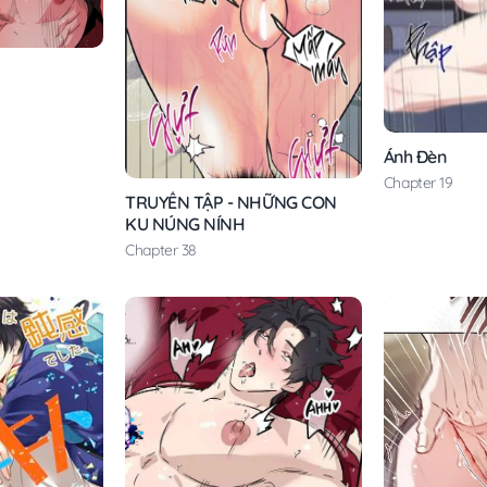
Ánh Đèn
Chapter 19
TRUYỂN TẬP - NHỮNG CON
KU NÚNG NÍNH
Chapter 38