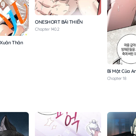
ONESHORT BÁI THIẾN
Chapter 140.2
 Xuân Thân
Bí Mật Của A
Chapter 18