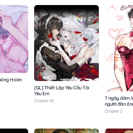
hông Hoàn
[GL] Thiết Lập Yêu Cầu Tôi
Yêu Em
7 ngày dâm l
Chapter 42
người đàn ôn
Chapter 2