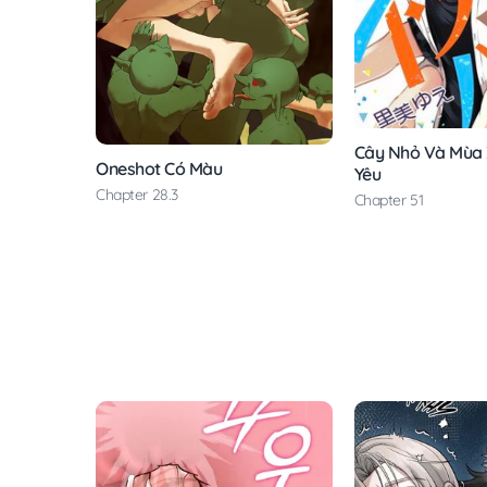
Cây Nhỏ Và Mùa
Oneshot Có Màu
Yêu
Chapter 28.3
Chapter 51