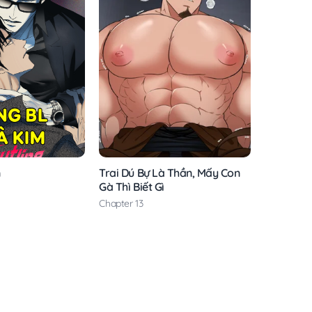
n
Trai Dú Bự Là Thần, Mấy Con
Gà Thì Biết Gì
Chapter 13