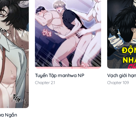
Vạch giới hạ
Tuyển Tập manhwa NP
Chapter 109
Chapter 2.1
wa Ngắn