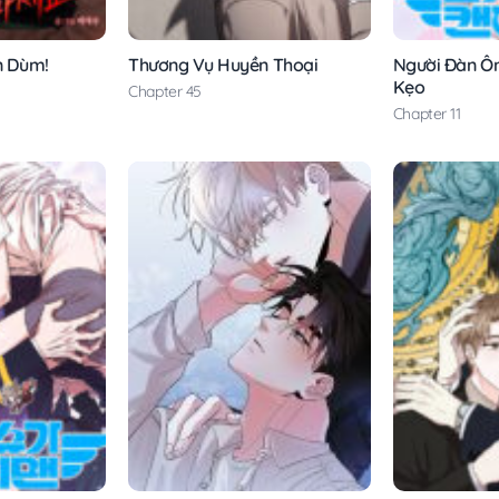
ên Dùm!
Thương Vụ Huyền Thoại
Người Đàn Ô
Kẹo
Chapter 45
Chapter 11