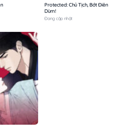
ần
Protected: Chủ Tịch, Bớt Điên
Dùm!
Đang cập nhật