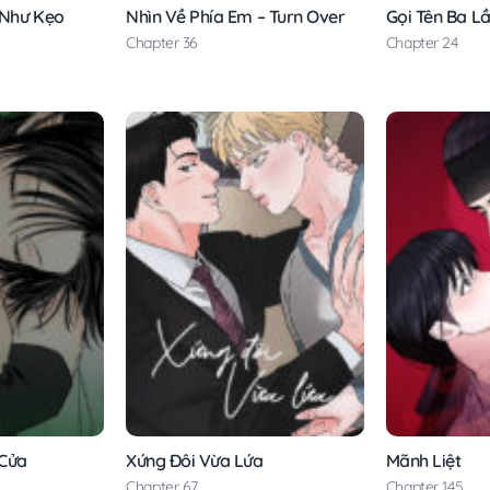
 Như Kẹo
Nhìn Về Phía Em – Turn Over
Gọi Tên Ba L
Chapter 36
Chapter 24
 Cửa
Xứng Đôi Vừa Lứa
Mãnh Liệt
Chapter 67
Chapter 145