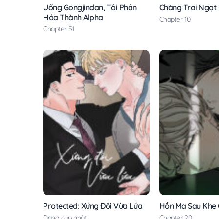
Uống Gongjindan, Tôi Phân
Chàng Trai Ngọt
Hóa Thành Alpha
Chapter 10
Chapter 51
Protected: Xứng Đôi Vừa Lứa
Hồn Ma Sau Khe
Đang cập nhật
Chapter 20