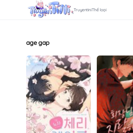
Truyentini
Thể loại
age gap