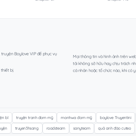
, truyện Boylove VIP để phục vụ
Mọi thông tin và hình ảnh trên web
tôi không sở hữu hay chịu trách n
hiết bị.
cá nhân hoặc tổ chức nào, khi có y
yện bl
truyện tranh đam mỹ
manhwa đam mỹ
boylove Truyentini
ruyện
truyen3hsang
roadsteam
sanyteam
quả anh đào cuteo