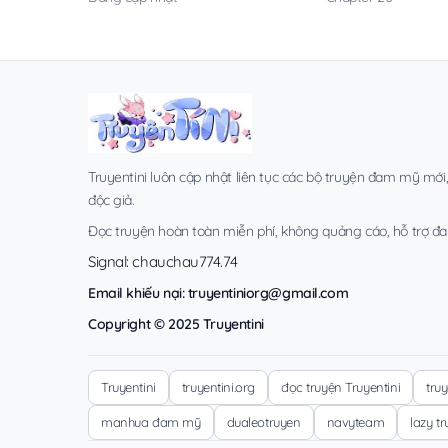
Truyentini luôn cập nhật liên tục các bộ truyện đam mỹ mới
độc giả.
Đọc truyện hoàn toàn miễn phí, không quảng cáo, hỗ trợ đa t
Signal: chauchau774.74
Email khiếu nại:
truyentiniorg@gmail.com
Copyright © 2025 Truyentini
Truyentini
truyentini.org
đọc truyện Truyentini
tru
manhua đam mỹ
dualeotruyen
navyteam
lazy t