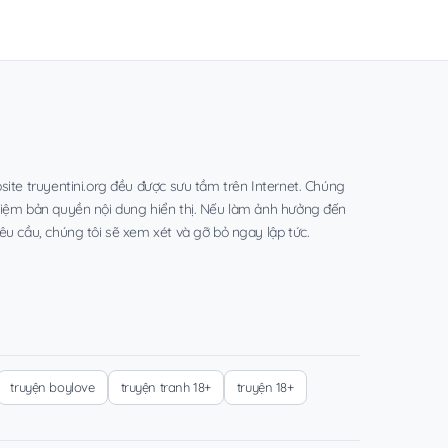
site truyentini.org đều được sưu tầm trên Internet. Chúng
hiệm bản quyền nội dung hiển thị. Nếu làm ảnh hưởng đến
êu cầu, chúng tôi sẽ xem xét và gỡ bỏ ngay lập tức.
truyện boylove
truyện tranh 18+
truyện 18+